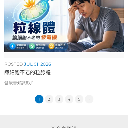
JUL 01 ,2026
讓細胞不老的粒腺體
健康善知識影片
1
2
3
4
5