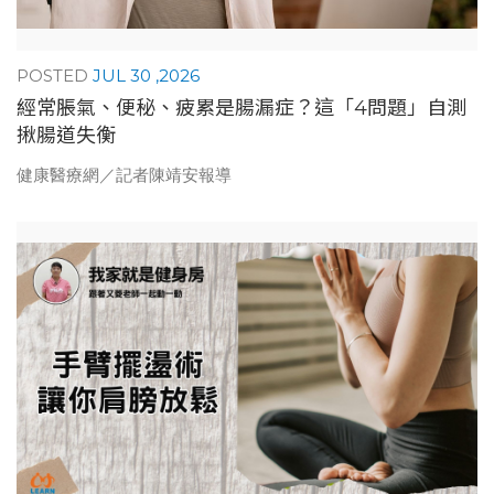
JUL 30 ,2026
經常脹氣、便秘、疲累是腸漏症？這「4問題」自測
揪腸道失衡
健康醫療網／記者陳靖安報導