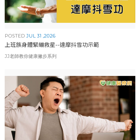
JUL 31 ,2026
上班族身體緊繃救星--達摩抖雪功示範
JJ老師教你健康撇步系列