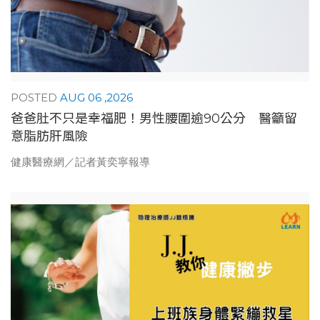
AUG 06 ,2026
爸爸肚不只是幸福肥！男性腰圍逾90公分 醫籲留
意脂肪肝風險
健康醫療網／記者黃奕寧報導