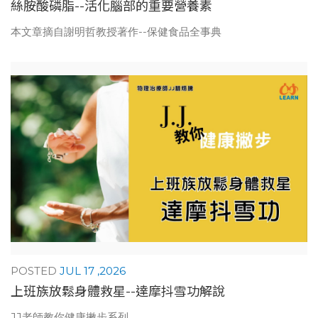
絲胺酸磷脂--活化腦部的重要營養素
本文章摘自謝明哲教授著作--保健食品全事典
JUL 17 ,2026
上班族放鬆身體救星--達摩抖雪功解說
JJ老師教你健康撇步系列