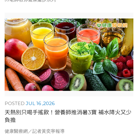
JUL 16 ,2026
天熱別只喝手搖飲！營養師推消暑3寶 補水降火又少
負擔
健康醫療網／記者黃奕寧報導