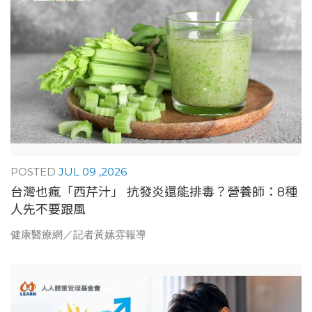
JUL 09 ,2026
台灣也瘋「西芹汁」 抗發炎還能排毒？營養師：8種
人先不要跟風
健康醫療網／記者黃嫊雰報導