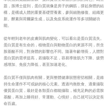
題，孫博士提到，蛋白質就像是房子的鋼筋，撐起身體的結
構，是構成人體的重要基礎營養素，參與細胞修復、組織更
新、酵素與荷爾蒙生成，以及免疫系統運作等多項關鍵功
能。
從年輕到老年的皮膚與肌肉變化，可以看出是蛋白質流失。
蛋白質是有生命的，植物蛋白與動物蛋白的來源不同，所含
胺基酸不同，對身體的影響也不同。隨著年齡增長，人體對
蛋白質的需求提高，若攝取不足，容易導致肌力下降、疲勞
感增加、免疫力降低，甚至加速老化。
蛋白質不僅與肌肉有關，更與整體健康狀態密切相關，是維
持生命運作不可或缺的核心元素。透過均衡飲食、適量攝取
優質蛋白質，最好是各類蛋白都能攝取，補充足夠的必需胺
基酸，再加上睡得好、常運動、心情好，自己就可以決定長
命百歲。